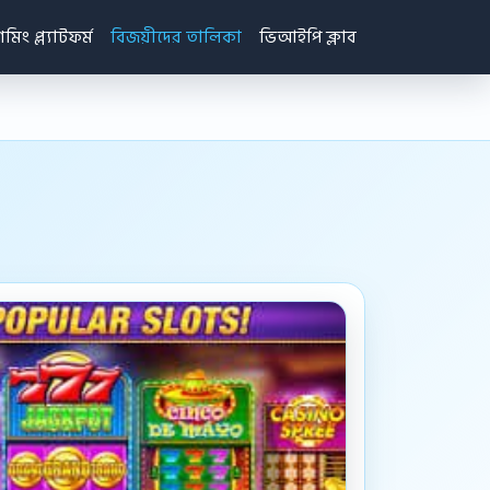
েমিং প্ল্যাটফর্ম
বিজয়ীদের তালিকা
ভিআইপি ক্লাব