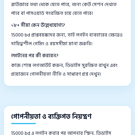
ব্রাউজারে তথ্য থেকে যেতে পারে, অন্য কেউ সেশন দেখতে
পারে বা পাসওয়ার্ড সংরক্ষিত হয়ে যেতে পারে।
১৮+ সীমা কেন উল্লেখযোগ্য?
15000 bd প্রাপ্তবয়স্কদের জন্য, তাই লগইন ব্যবহারের ক্ষেত্রেও
দায়িত্বশীল গেমিং ও বয়সসীমা মানা জরুরি।
লগইনের পর কী করবেন?
কাজ শেষে লগআউট করুন, ডিভাইস সুরক্ষিত রাখুন এবং
প্রয়োজনে গোপনীয়তা নীতি ও সাধারণ প্রশ্ন দেখুন।
গোপনীয়তা ও ব্যক্তিগত নিয়ন্ত্রণ
15000 bd এ লগইন করার পর আপনার স্ক্রিন, ডিভাইস