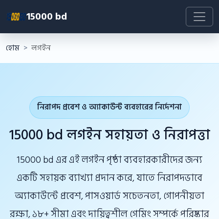
15000 bd
হোম
লগইন
নিরাপদ প্রবেশ ও অ্যাকাউন্ট ব্যবহারের নির্দেশনা
15000 bd লগইন সহায়তা ও নিরাপত্তা
15000 bd এর এই লগইন পৃষ্ঠা ব্যবহারকারীদের জন্য
একটি সহায়ক ব্যাখ্যা প্রদান করে, যাতে নিরাপদভাবে
অ্যাকাউন্টে প্রবেশ, পাসওয়ার্ড সচেতনতা, গোপনীয়তা
রক্ষা, ১৮+ সীমা এবং দায়িত্বশীল গেমিং সম্পর্কে পরিষ্কার